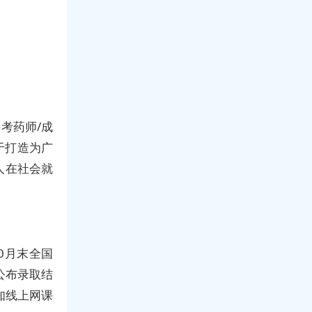
考药师/成
于打造为广
人在社会就
0月末全国
公布录取结
知线上网课